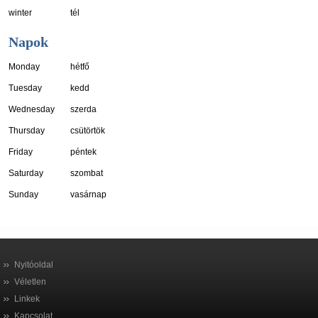
winter
tél
Napok
Monday
hétfő
Tuesday
kedd
Wednesday
szerda
Thursday
csütörtök
Friday
péntek
Saturday
szombat
Sunday
vasárnap
Nyitóoldal
Véletlen
Linkek
Kapcsolat