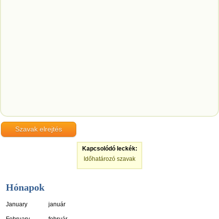
Kapcsolódó leckék:
Időhatározó szavak
Hónapok
January
január
February
február