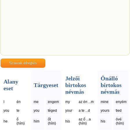
Jelzői
Önálló
Alany
Tárgyeset
birtokos
birtokos
eset
névmás
névmás
I
én
me
engem
my
az én ...m
mine
enyém
you
te
you
téged
your
a te ...d
yours
tied
ő
őt
az ő ...a
övé
he
him
his
his
(hím)
(hím)
(hím)
(hím)