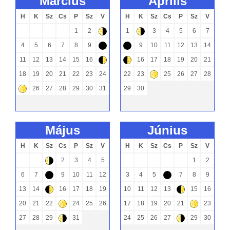
március
április
H
K
Sz
Cs
P
Sz
V
H
K
Sz
Cs
P
Sz
V
1
2
1
3
4
5
6
7
(
(
4
5
6
7
8
9
9
10
11
12
13
14
-
-
11
12
13
14
15
16
16
17
18
19
20
21
)
)
18
19
20
21
22
23
24
22
23
25
26
27
28
+
26
27
28
29
30
31
29
30
+
május
június
H
K
Sz
Cs
P
Sz
V
H
K
Sz
Cs
P
Sz
V
2
3
4
5
1
2
(
6
7
9
10
11
12
3
4
5
7
8
9
-
-
13
14
16
17
18
19
10
11
12
13
15
16
)
)
20
21
22
24
25
26
17
18
19
20
21
23
+
+
27
28
29
31
24
25
26
27
29
30
(
(