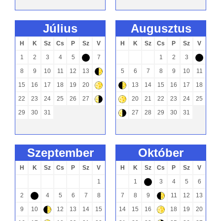
július
augusztus
H
K
Sz
Cs
P
Sz
V
H
K
Sz
Cs
P
Sz
V
1
2
3
4
5
7
1
2
3
-
-
8
9
10
11
12
13
5
6
7
8
9
10
11
)
15
16
17
18
19
20
13
14
15
16
17
18
+
)
22
23
24
25
26
27
20
21
22
23
24
25
(
+
29
30
31
27
28
29
30
31
(
szeptember
október
H
K
Sz
Cs
P
Sz
V
H
K
Sz
Cs
P
Sz
V
1
1
3
4
5
6
-
2
4
5
6
7
8
7
8
9
11
12
13
-
)
9
10
12
13
14
15
14
15
16
18
19
20
)
+