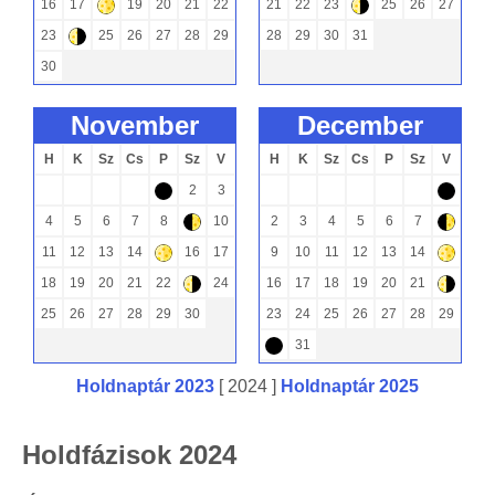
16
17
19
20
21
22
21
22
23
25
26
27
+
(
23
25
26
27
28
29
28
29
30
31
(
30
november
december
H
K
Sz
Cs
P
Sz
V
H
K
Sz
Cs
P
Sz
V
2
3
-
-
4
5
6
7
8
10
2
3
4
5
6
7
)
)
11
12
13
14
16
17
9
10
11
12
13
14
+
+
18
19
20
21
22
24
16
17
18
19
20
21
(
(
25
26
27
28
29
30
23
24
25
26
27
28
29
31
-
Holdnaptár 2023
[ 2024 ]
Holdnaptár 2025
Holdfázisok 2024