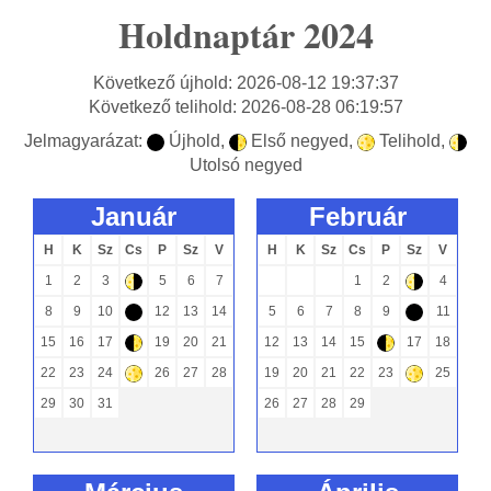
Holdnaptár 2024
Következő újhold: 2026-08-12 19:37:37
Következő telihold: 2026-08-28 06:19:57
Jelmagyarázat:
Újhold,
Első negyed,
Telihold,
-
)
+
(
Utolsó negyed
január
február
H
K
Sz
Cs
P
Sz
V
H
K
Sz
Cs
P
Sz
V
1
2
3
5
6
7
1
2
4
(
(
8
9
10
12
13
14
5
6
7
8
9
11
-
-
15
16
17
19
20
21
12
13
14
15
17
18
)
)
22
23
24
26
27
28
19
20
21
22
23
25
+
+
29
30
31
26
27
28
29